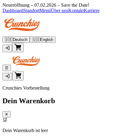
Neueröffnung – 07.02.2026 – Save the Date!
Dashboard
Standort
Menü
Über uns
Kontakt
Karriere
🇩🇪
Deutsch
🇺🇸
English
☰
Crunchies Vorbestellung
Dein Warenkorb
✕
🛒
Dein Warenkorb ist leer